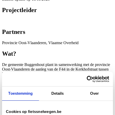
Projectleider
Partners
Provincie Oost-Vlaanderen, Vlaamse Overheid
Wat?
De gemeente Buggenhout plant in samenwerking met de provincie
Oost-Vlaanderen de aanleg van de F44 in de Kerkhofstraat tussen
Weiveld en de Kerkstraat. Door de smalle wegbreedte is het niet
mogelijk om hier een aparte fietssnelweg aan te leggen. Fietsers
zullen hier, deels door middel van een fietszone, in gemengd verkeer
fietsen.
Toestemming
Details
Over
Waar?
Standaard
Satelliet
Cookies op fietssnelwegen.be