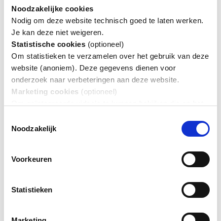
Een vraag? Een opmerking of suggestie?
Noodzakelijke cookies
Nodig om deze website technisch goed te laten werken.
Heb je een vraag over een project, over een fietssnelweg? Wil je ons
Je kan deze niet weigeren.
iets melden?
Statistische cookies
(optioneel)
We helpen je graag verder.
Om statistieken te verzamelen over het gebruik van deze
Contacteer ons
website (anoniem). Deze gegevens dienen voor
onderzoek naar verbeteringen aan deze website.
Staat er een fout op deze website (spelfout, foutieve informatie)?
Mis je informatie? Of vind je iets onduidelijk? Laat het ons weten!
Marketing
cookies
(optioneel)
Om geïntegreerde video’s te kunnen bekijken die op het
Meld het ons.
platform van een derde partij (YouTube of Vimeo) staan.
Navigatie
Toestemmingsselectie
Lees meer over het
cookiebeleid van
Noodzakelijk
Routeplanner
fietssnelwegen.be
.
Fietssnelwegen
Nieuws
Voorkeuren
Projecten
Veelgestelde vragen
Voor partners
Contact
Statistieken
Volg Fietssnelwegen
Marketing