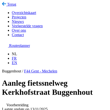
Terug
Overzichtskaart
Projecten
Nieuws
Veelgestelde vragen
Over ons
Contact
Routeplanner
NL
FR
EN
Buggenhout /
F44 Gent - Mechelen
Aanleg fietssnelweg
Kerkhofstraat Buggenhout
Voorbereiding
Laatste update op 13/11/2025