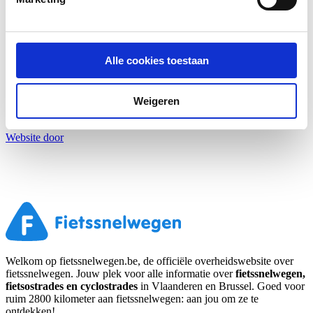
Facebook
Instagram
Privacy
Cookies
Alle cookies toestaan
Proclaimer
Toegankelijkheid
Deze website wordt beschermd door reCAPTCHA waardoor de
Weigeren
privacy beleid
en
gebruiksvoorwaarden
van Google gelden.
Website door
Welkom op fietssnelwegen.be, de officiële overheidswebsite over
fietssnelwegen. Jouw plek voor alle informatie over
fietssnelwegen,
fietsostrades en cyclostrades
in Vlaanderen en Brussel. Goed voor
ruim 2800 kilometer aan fietssnelwegen: aan jou om ze te
ontdekken!